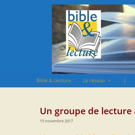
Aller
Aller
au
au
contenu
contenu
Bible & Lecture
Le réseau
|
Un groupe de lecture
15 novembre 2017