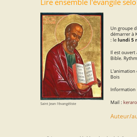
Lire ensemble l'évangile selo
Un groupe de 
démarrer à K
: le
lundi 5
Il est ouvert
Bible. Rythm
L'animation 
Bois
Information 
Mail :
keraro
Saint Jean l'évangéliste
Auteur/au